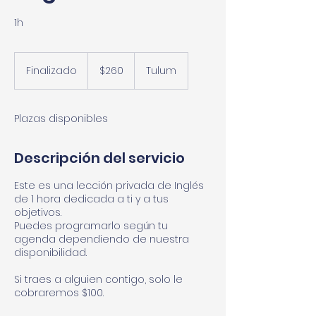
1h
260
pesos
Finalizado
F
$260
Tulum
mexicanos
i
n
a
Plazas disponibles
l
i
z
Descripción del servicio
a
d
Este es una lección privada de Inglés
o
de 1 hora dedicada a ti y a tus
objetivos.
Puedes programarlo según tu
agenda dependiendo de nuestra
disponibilidad.
Si traes a alguien contigo, solo le