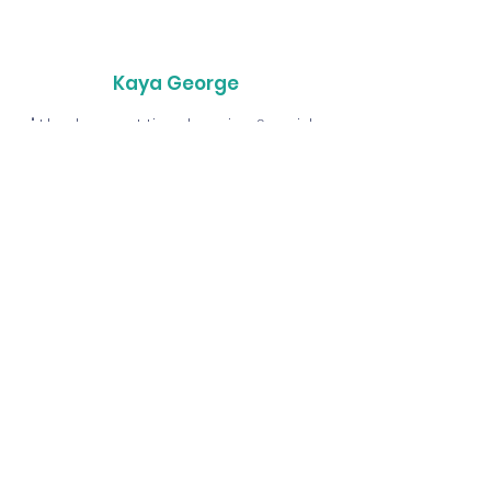
Kaya George
" I had a great time learning Spanish
here. The teachers and staff are lovely.
"
Contactanos para
más informaciones.
Llena el formulario o llámanos
para una consulta a la escuela.
Ubicacion: